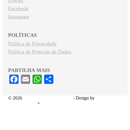
ENews
Facebook
Instagram
POLÍTICAS
Política de Privacidade
Política de Proteção de Dados
PARTILHA MAIS
Facebook
Email
WhatsApp
Share
© 2026
Serviços Sociais Montepio
- Design by
ADDAPTERS
+
THE AD STORE PORTUGAL