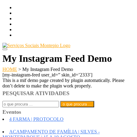
Skip
LOGIN
to
FACEBOOK
content
Item do men
FACEBOOKu
Item do men
FACEBOOKu
NEWSLETTER +
AGENDA DE ATIVIDADES +
My Instagram Feed Demo
HOME
>
My Instagram Feed Demo
[my-instagram-feed user_id=” skin_id=’2333′]
This is a mif demo page created by plugin automatically. Please
don’t delete to make the plugin work properly.
PESQUISAR ATIVIDADES
Search
for:
Eventos
4 FARMA | PROTOCOLO
ACAMPAMENTO DE FAMÍLIA | SILVES -