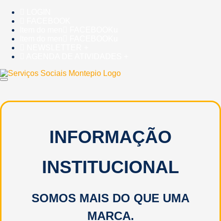
Skip
LOGIN
to
FACEBOOK
content
Item do men
FACEBOOKu
Item do men
FACEBOOKu
NEWSLETTER +
AGENDA DE ATIVIDADES +
INFORMAÇÃO
INSTITUCIONAL
SOMOS MAIS DO QUE UMA
MARCA.