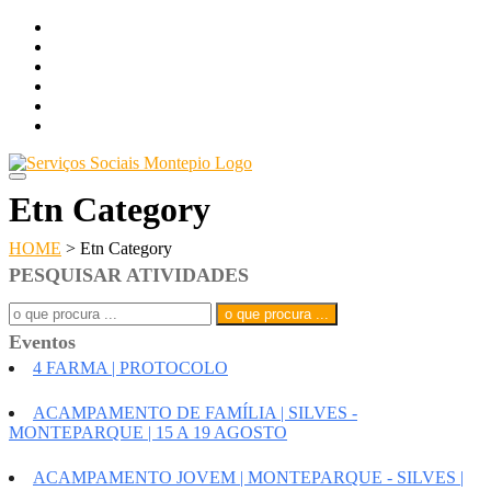
Skip
LOGIN
to
FACEBOOK
content
Item do men
FACEBOOKu
Item do men
FACEBOOKu
NEWSLETTER +
AGENDA DE ATIVIDADES +
Etn Category
HOME
>
Etn Category
PESQUISAR ATIVIDADES
Search
for:
Eventos
4 FARMA | PROTOCOLO
ACAMPAMENTO DE FAMÍLIA | SILVES -
MONTEPARQUE | 15 A 19 AGOSTO
ACAMPAMENTO JOVEM | MONTEPARQUE - SILVES |