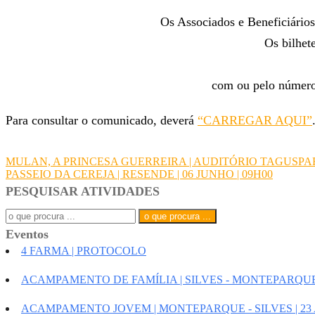
artigos
Os Associados e Beneficiários 
Os bilhet
com ou pelo número
Para consultar o comunicado, deverá
“CARREGAR AQUI”
MULAN, A PRINCESA GUERREIRA | AUDITÓRIO TAGUSPARK – O
Navegação
PASSEIO DA CEREJA | RESENDE | 06 JUNHO | 09H00
PESQUISAR ATIVIDADES
de
Search
for:
artigos
Eventos
4 FARMA | PROTOCOLO
ACAMPAMENTO DE FAMÍLIA | SILVES - MONTEPARQUE 
ACAMPAMENTO JOVEM | MONTEPARQUE - SILVES | 23