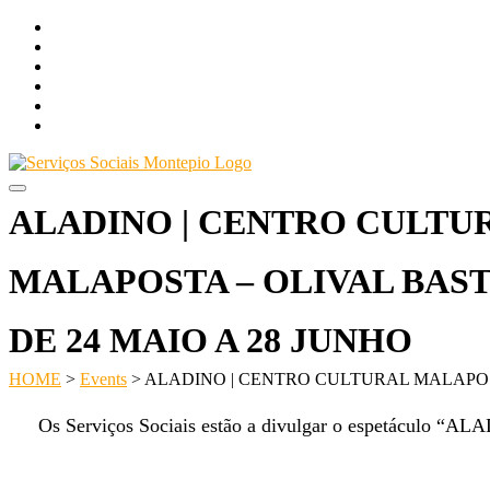
Skip
LOGIN
to
FACEBOOK
content
Item do men
FACEBOOKu
Item do men
FACEBOOKu
NEWSLETTER +
AGENDA DE ATIVIDADES +
ALADINO | CENTRO CULTU
MALAPOSTA – OLIVAL BAST
DE 24 MAIO A 28 JUNHO
HOME
>
Events
>
ALADINO | CENTRO CULTURAL MALAPOSTA
Navegação
Os Serviços Sociais estão a divulgar o espetáculo “ALA
de