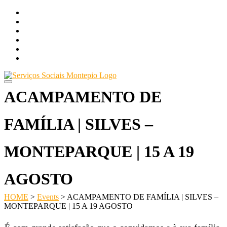
Skip
LOGIN
to
FACEBOOK
content
Item do men
FACEBOOKu
Item do men
FACEBOOKu
NEWSLETTER +
AGENDA DE ATIVIDADES +
ACAMPAMENTO DE
FAMÍLIA | SILVES –
MONTEPARQUE | 15 A 19
AGOSTO
HOME
>
Events
>
ACAMPAMENTO DE FAMÍLIA | SILVES –
MONTEPARQUE | 15 A 19 AGOSTO
Navegação