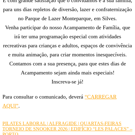
É com grande satisfação que o convidamos e à sua família,
de
para uns dias repletos de diversão, lazer e confraternização
no Parque de Lazer Monteparque, em Silves.
artigos
Venha participar do nosso Acampamento de Família, que
irá ter uma programação especial com atividades
recreativas para crianças e adultos, espaços de convivência
e muita animação, para criar momentos inesquecíveis.
Contamos com a sua presença, para que estes dias de
Acampamento sejam ainda mais especiais!
Inscreva-se já!
Para consultar o comunicado, deverá
“CARREGAR
AQUI”
.
PILATES LABORAL | ALFRAGIDE | QUARTAS-FEIRAS
Navegação
TORNEIO DE SNOOKER 2026 | EDIFÍCIO “LES PALACES” –
PORTO