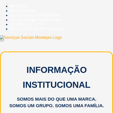
Skip
LOGIN
to
FACEBOOK
content
Item do men
FACEBOOKu
Item do men
FACEBOOKu
NEWSLETTER +
AGENDA DE ATIVIDADES +
INFORMAÇÃO
INSTITUCIONAL
SOMOS MAIS DO QUE UMA MARCA.
SOMOS UM GRUPO. SOMOS UMA FAMÍLIA.